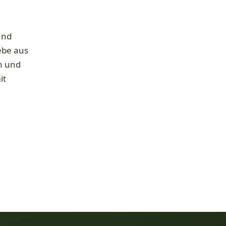
und
ebe aus
n und
it