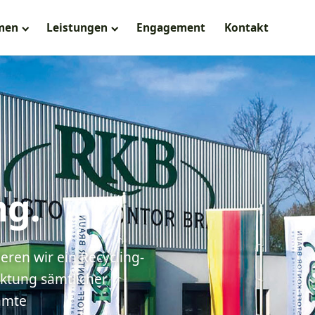
men
Leistungen
Engagement
Kontakt
ng.
eren wir ein Recycling-
ktung sämtlicher
amte