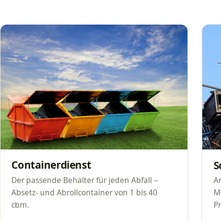
Containerdienst
S
Der passende Behälter für jeden Abfall –
An
Absetz- und Abrollcontainer von 1 bis 40
Me
cbm.
Pr