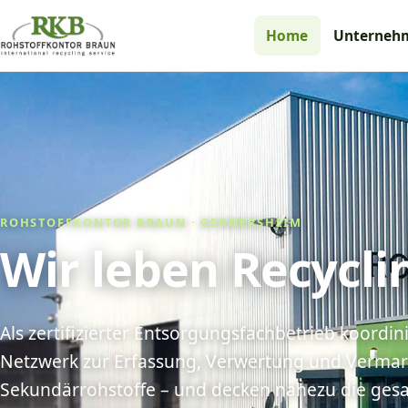
Home
Unterneh
ROHSTOFFKONTOR BRAUN · GERMERSHEIM
Wir leben Recycli
Als zertifizierter Entsorgungsfachbetrieb koordini
Netzwerk zur Erfassung, Verwertung und Vermar
Sekundärrohstoffe – und decken nahezu die ges