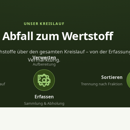
UNSER KREISLAUF
Abfall zum Wertstoff
stoffe über den gesamten Kreislauf – von der Erfassung
Verwerten
Vermarktung.
Aufbereitung
Sortieren
auf
Trennung nach Fraktion
Erfassen
Sammlung & Abholung