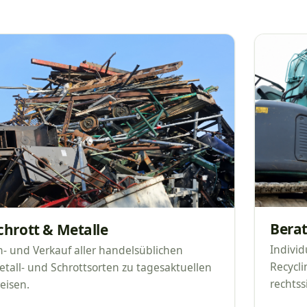
Bera
chrott & Metalle
Indivi
- und Verkauf aller handelsüblichen
Recycli
tall- und Schrottsorten zu tagesaktuellen
rechtss
eisen.